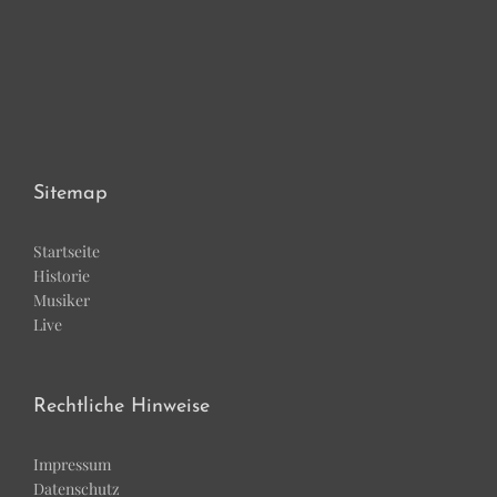
Sitemap
Start­sei­te
His­to­rie
Musi­ker
Live
Rechtliche Hinweise
Impres­sum
Daten­schutz