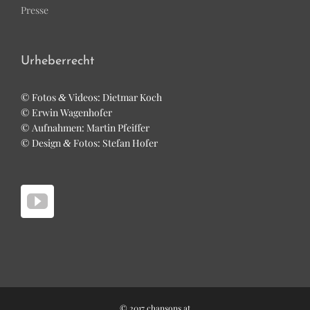
Pres­se
Urheberrecht
© Fotos
Vide­os: Diet­mar Koch
&
© Erwin Wagenhofer
© Auf­nah­men: Mar­tin Pfeiffer
© Design
Fotos: Ste­fan Hofer
&
© 2017 chansons.at